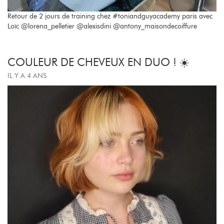
Retour de 2 jours de training chez #toniandguyacademy paris avec
Loïc @lorena_pelletier @alexisdini @antony_maisondecoiffure
COULEUR DE CHEVEUX EN DUO ! ☀️
IL Y A 4 ANS