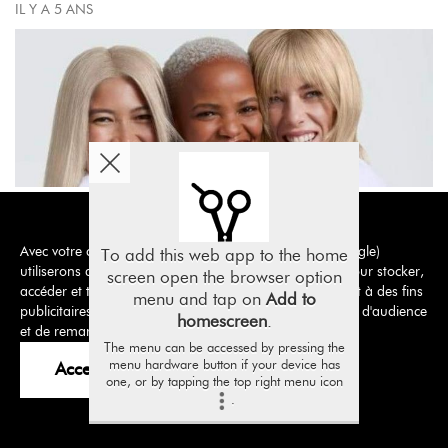
IL Y A 5 ANS
Avec votre consentement, nous et nos partenaires (Google)
To add this web app to the home
utiliserons des cookies ou des technologies similaires pour stocker,
screen open the browser option
accéder et traiter vos données personnelles, notamment à des fins
menu and tap on
Add to
publicitaires, d'amélioration de nos produits, de mesure d'audience
homescreen
.
et de remarketing.
Continuer sans accepter.
The menu can be accessed by pressing the
Nous avons la chance de pouvoir rester ouvert et vous accueillir
menu hardware button if your device has
Accepter et fermer
pendant cette nouvelle période de confinement.
one, or by tapping the top right menu icon
.
Pour profiter de votre moment de coiffure exclusif n’hésitez à nous
contacter et nous rendre visite muni de votre attestation de
déplacement (motif achat de 1ère nécessité)