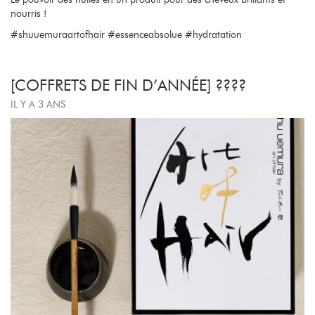
Le pouvoir des huiles en un produit pour des cheveux brillants et
nourris !
#shuuemuraartofhair #essenceabsolue #hydratation
[COFFRETS DE FIN D’ANNÉE] ????
IL Y A 3 ANS