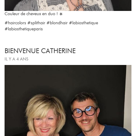
Couleur de cheveux en duo ! ☀️
#haircolors #splithair #blondhair #labiosthetique
#labiosthetiqueparis
BIENVENUE CATHERINE
IL Y A 4 ANS